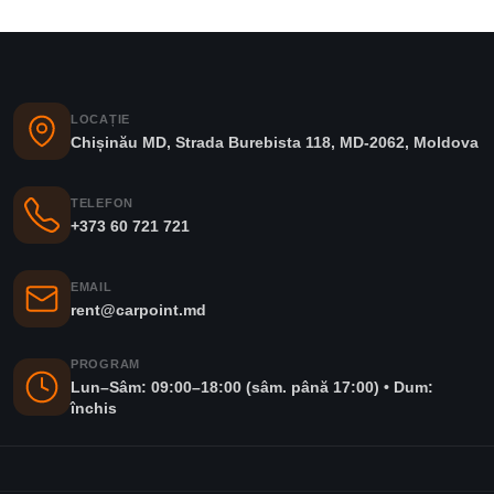
LOCAȚIE
Chișinău MD, Strada Burebista 118, MD-2062, Moldova
TELEFON
+373 60 721 721
EMAIL
rent@carpoint.md
PROGRAM
Lun–Sâm: 09:00–18:00 (sâm. până 17:00) • Dum:
închis