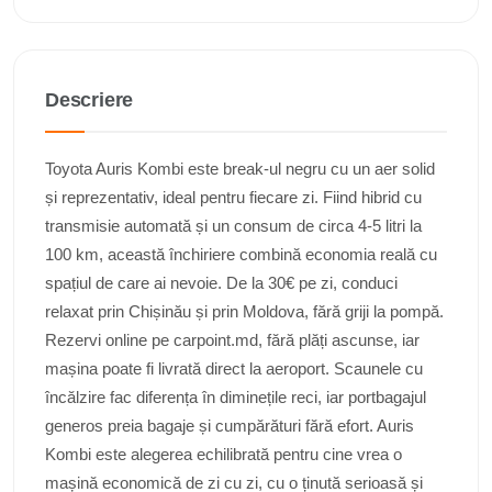
Descriere
Toyota Auris Kombi este break-ul negru cu un aer solid
și reprezentativ, ideal pentru fiecare zi. Fiind hibrid cu
transmisie automată și un consum de circa 4-5 litri la
100 km, această închiriere combină economia reală cu
spațiul de care ai nevoie. De la 30€ pe zi, conduci
relaxat prin Chișinău și prin Moldova, fără griji la pompă.
Rezervi online pe carpoint.md, fără plăți ascunse, iar
mașina poate fi livrată direct la aeroport. Scaunele cu
încălzire fac diferența în diminețile reci, iar portbagajul
generos preia bagaje și cumpărături fără efort. Auris
Kombi este alegerea echilibrată pentru cine vrea o
mașină economică de zi cu zi, cu o ținută serioasă și