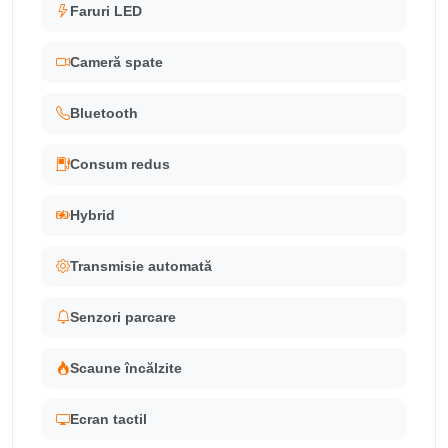
Faruri LED
Cameră spate
Bluetooth
Consum redus
Hybrid
Transmisie automată
Senzori parcare
Scaune încălzite
Ecran tactil