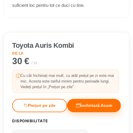
suficient loc pentru tot ce duci cu tine.
Toyota Auris Kombi
DE LA
30 €
/ zi
Cu cât închiriați mai mult, cu atât prețul pe zi este mai
mic. Acesta este tariful minim pentru perioade lungi.
Vedeți prețul în „Prețuri pe zile".
Prețuri pe zile
Închiriază Acum
DISPONIBILITATE