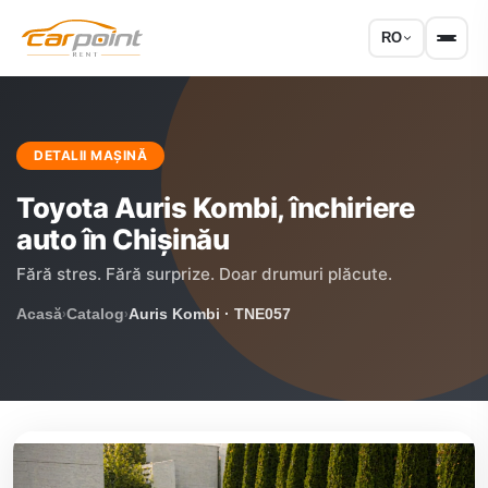
RO
DETALII MAȘINĂ
Toyota Auris Kombi, închiriere
auto în Chișinău
Fără stres. Fără surprize. Doar drumuri plăcute.
Acasă
Catalog
Auris Kombi · TNE057
›
›