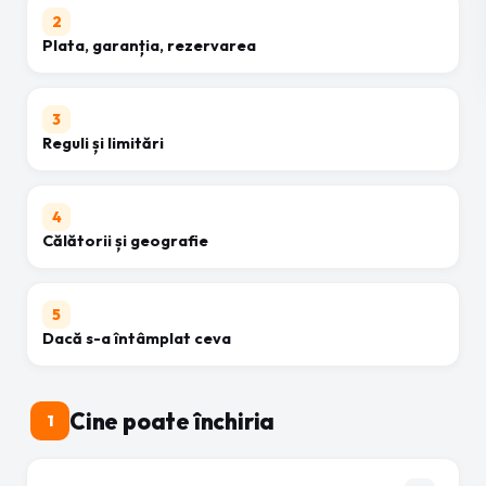
2
Plata, garanția, rezervarea
3
Reguli și limitări
4
Călătorii și geografie
5
Dacă s-a întâmplat ceva
Cine poate închiria
1