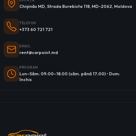
LOCAȚIE
Chișinău MD, Strada Burebista 118, MD-2062, Moldova
TELEFON
+373 60 721 721
EMAIL
rent@carpoint.md
PROGRAM
Lun–Sâm: 09:00–18:00 (sâm. până 17:00) • Dum:
închis